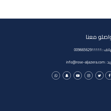
اصلو معنا
اتف :
00966562911111
ريد :
info@rose-aljazera.com